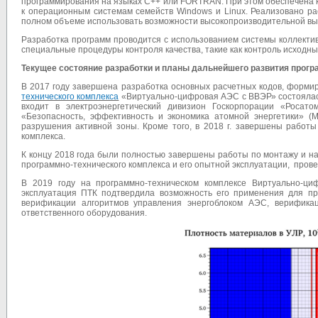
программирования на языках С++ или FORTRAN. При этом обеспечена к
к операционным системам семейств Windows и Linux. Реализовано р
полном объеме использовать возможности высокопроизводительной выч
Разработка программ проводится с использованием системы коллектив
специальные процедуры контроля качества, такие как контроль исходны
Текущее состояние разработки и планы дальнейшего развития прог
В 2017 году завершена разработка основных расчетных кодов, форми
технического комплекса
«Виртуально-цифровая АЭС с ВВЭР» состоялась
входит в электроэнергетический дивизион Госкорпорации «Росат
«Безопасность, эффективность и экономика атомной энергетики» (М
разрушения активной зоны. Кроме того, в 2018 г. завершены работы
комплекса.
К концу 2018 года были полностью завершены работы по монтажу и нал
программно-технического комплекса и его опытной эксплуатации, про
В 2019 году на программно-техническом комплексе Виртуально-
эксплуатация ПТК подтвердила возможность его применения для пр
верификации алгоритмов управления энергоблоком АЭС, верификац
ответственного оборудования.