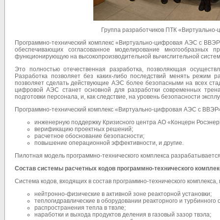
Группа разработчиков ПТК «Виртуально
Программно-технический комплекс «Виртуально-цифровая АЭС с ВВЭР»
обеспечивающих согласованное моделирование многообразных п
функционирующую на высокопроизводительной вычислительной системе,
Это полностью отечественная разработка, позволяющая осуществл
Разработка позволяет без каких-либо последствий менять режим ра
позволяет сделать действующие АЭС более безопасными на всех стад
цифровой АЭС станет основной для разработки современных трена
подготовки персонала, и, как следствие, на уровень безопасности эксп
Программно-технический комплекс «Виртуально-цифровая АЭС с ВВЭР» 
инженерную поддержку Кризисного центра АО «Концерн Росэнер
верификацию проектных решений;
расчетное обоснование безопасности;
повышение операционной эффективности, и другие.
Пилотная модель программно-технического комплекса разрабатываетс
Состав системы расчетных кодов программно-технического компле
Система кодов, входящих в состав программно-технического комплекса
нейтронно-физические в активной зоне реакторной установки;
теплогидравлические в оборудовании реакторного и турбинного 
распространения тепла в твэле;
наработки и выхода продуктов деления в газовый зазор твэла;