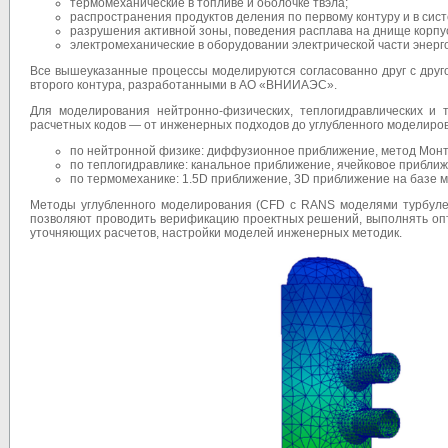
термомеханические в топливе и оболочке твэла;
распространения продуктов деления по первому контуру и в си
разрушения активной зоны, поведения расплава на днище корпус
электромеханические в оборудовании электрической части энерг
Все вышеуказанные процессы моделируются согласованно друг с друг
второго контура, разработанными в АО «ВНИИАЭС».
Для моделирования нейтронно-физических, теплогидравлических и
расчетных кодов
— от инженерных подходов до углубленного моделиро
по нейтронной физике: диффузионное приближение, метод Монт
по теплогидравлике: канальное приближение, ячейковое прибли
по термомеханике: 1.5D приближение, 3D приближение на базе 
Методы углубленного моделирования (CFD с RANS моделями турбулен
позволяют проводить верификацию проектных решений, выполнять опт
уточняющих расчетов, настройки моделей инженерных методик.