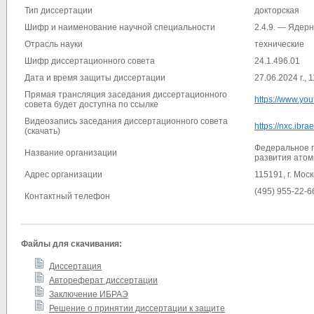
Тип диссертации
докторская
Шифр и наименование научной специальности
2.4.9. — Ядер
Отрасль науки
технические
Шифр диссертационного совета
24.1.496.01
Дата и время защиты диссертации
27.06.2024 г., 
Прямая трансляция заседания диссертационного
https://www.yo
совета будет доступна по ссылке
Видеозапись заседания диссертационного совета
https://nxc.ibr
(скачать)
Федеральное г
Название организации
развития атом
Адрес организации
115191, г. Мос
(495) 955-22-6
Контактный телефон
Файлы для скачивания:
Диссертация
Автореферат диссертации
Заключение ИБРАЭ
Решение о принятии диссертации к защите