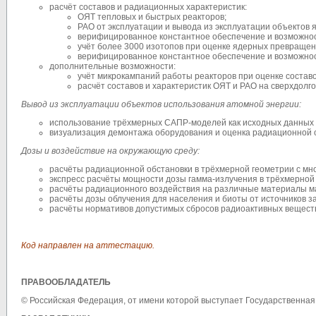
расчёт составов и радиационных характеристик:
ОЯТ тепловых и быстрых реакторов;
РАО от эксплуатации и вывода из эксплуатации объектов 
верифицированное константное обеспечение и возможнос
учёт более 3000 изотопов при оценке ядерных превращен
верифицированное константное обеспечение и возможнос
дополнительные возможности:
учёт микрокампаний работы реакторов при оценке составо
расчёт составов и характеристик ОЯТ и РАО на сверхдолго
Вывод из эксплуатации объектов использования атомной энергии:
использование трёхмерных САПР-моделей как исходных данных
визуализация демонтажа оборудования и оценка радиационной о
Дозы и воздействие на окружающую среду:
расчёты радиационной обстановки в трёхмерной геометрии с мн
экспресс расчёты мощности дозы гамма-излучения в трёхмерной
расчёты радиационного воздействия на различные материалы ма
расчёты дозы облучения для населения и биоты от источников з
расчёты нормативов допустимых сбросов радиоактивных веществ
Код направлен на аттестацию.
ПРАВООБЛАДАТЕЛЬ
©
Российская Федерация, от имени которой выступает
Государственная