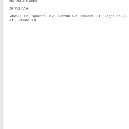
РАЗРАБОТЧИКИ
ИБРАЭ РАН
Блохин
П.А
.,
Аракелян А.А., Блохин А.И., Ванеев Ю.Е., Задорнов Д.В
И.В.,
Титкова
Л.Д
.