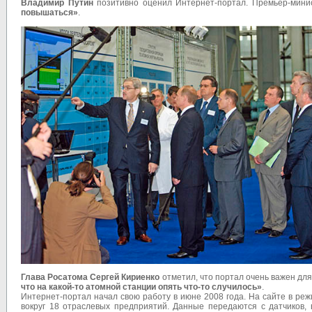
Владимир Путин
позитивно оценил Интернет-портал. Премьер-мини
повышаться»
.
Глава Росатома Сергей Кириенко
отметил, что портал очень важен дл
что на какой-то атомной станции опять что-то случилось»
.
Интернет-портал начал свою работу в июне 2008 года. На сайте в р
вокруг 18 отраслевых предприятий. Данные передаются с датчиков,