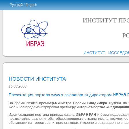
Русский /
English
ИНСТИТУТ ПР
Р
ИНСТИТУТ
ИССЛЕДО
НОВОСТИ ИНСТИТУТА
15.08.2008
Презентация портала www.russianatom.ru директором ИБРАЭ
Во время визита
премьер-министра России Владимира Путина
на 
Большов
продемонстрировал премьеру
интернет-портал «Радиационн
Идея создания портала принадлежала
ИБРАЭ РАН
и была поддержан
чрезвычайно важно, чтобы общественность страны имела возможнос
обстановки на территориях, прилегающих к ядерно и радиационно опас