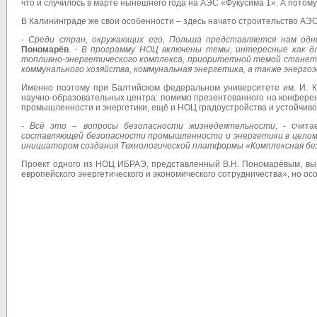
что и случилось в марте нынешнего года на АЭС «Фукусима 1». А потом
В Калининграде же свои особенности – здесь начато строительство АЭС,
-
Среди стран, окружающих его, Польша представляется нам одн
Пономарёв
. -
В программу НОЦ включены темы, интересные как дл
топливно-энергетического комплекса, приоритетной темой станет 
коммунального хозяйства, коммунальная энергетика, а также энерг
Именно поэтому при Балтийском федеральном университете им. И. К
научно-образовательных центра: помимо презентованного на конфере
промышленности и энергетики, ещё и НОЦ градоустройства и устойчивог
-
Всё это – вопросы безопасности жизнедеятельности
, - счита
составляющей безопасности промышленности и энергетики в целом
инициатором создания Технологической платформы «Комплексная бе
Проект одного из НОЦ ИБРАЭ, представленный В.Н. Пономарёвым, выз
европейского энергетического и экономического сотрудничества», но о