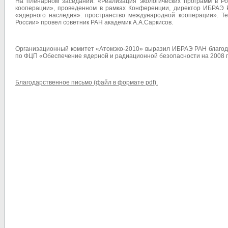
На пленарном заседании: «Реализация экологических программ в Р
кооперации», проведенном в рамках Конференции, директор ИБРАЭ 
«ядерного наследия»: пространство международной кооперации». 
России» провел советник РАН академик А.А.Саркисов.
Организационный комитет «Атомэко-2010» выразил ИБРАЭ РАН благода
по ФЦП «Обеспечение ядерной и радиационной безопасности на 2008 го
Благодарственное письмо (файл в формате pdf).