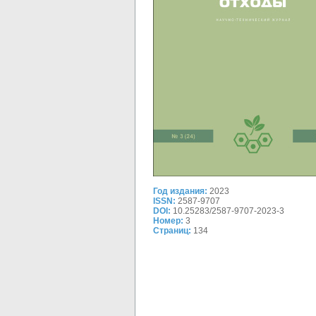
Год издания:
2023
ISSN:
2587-9707
DOI:
10.25283/2587-9707-2023-3
Номер:
3
Страниц:
134