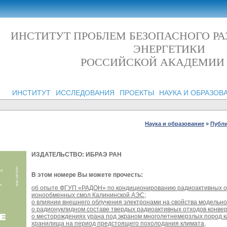
ИНСТИТУТ ПРОБЛЕМ БЕЗОПАСНОГО Р
ЭНЕРГЕТИКИ
РОССИЙСКОЙ АКАДЕМИИ
ИНСТИТУТ
ИССЛЕДОВАНИЯ
ПРОЕКТЫ
НАУКА И ОБРАЗОВ
Наука и образование
»
Публ
ИЗДАТЕЛЬСТВО: ИБРАЭ РАН
В этом номере Вы можете прочесть:
об
опыте ФГУП «РАДОН» по кондиционированию
радиоактивных 
ионообменных смол Калининской АЭС;
о
влиянии внешнего облучения электронами
на свойства модельно
о р
адионуклидном составе твердых
радиоактивных отходов конвер
о
месторождениях урана под экраном многолетнемерзлых пород
к
хранилища на период предстоящего похолодания климата,