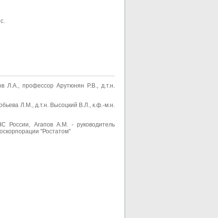
 с.
Л.А., профессор Арутюнян Р.В., д.т.н.
ьева Л.М., д.т.н. Высоцкий В.Л., к.ф.-м.н.
С России, Агапов А.М. - руководитель
оскорпорации "Ростатом"