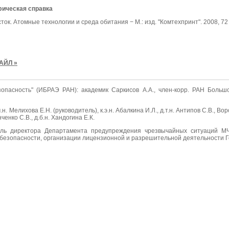
ическая справка
ток. Атомные технологии и среда обитания − М.: изд. "Комтехпринт". 2008, 72
АЙЛ »
опасность" (ИБРАЭ РАН): академик Саркисов А.А., член-корр. РАН Большов 
. Мелихова Е.Н. (руководитель), к.э.н. Абалкина И.Л., д.т.н. Антипов С.В., Вороб
ченко С.В., д.б.н. Хандогина Е.К.
ель директора Департамента предупреждения чрезвычайных ситуаций МЧ
безопасности, организации лицензионной и разрешительной деятельности Г