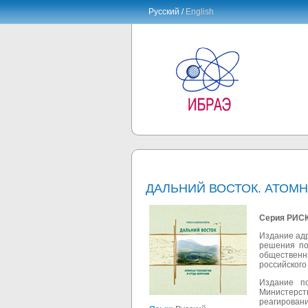
Русский /
English
ДАЛЬНИЙ ВОСТОК. АТОМ
Серия РИС
Издание адр
решения по
общественны
российского
Издание п
Министерст
реагировани