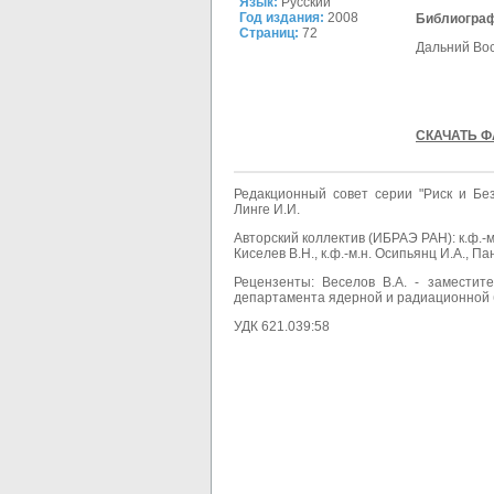
Язык:
Русский
Год издания:
2008
Библиограф
Страниц:
72
Дальний Вос
СКАЧАТЬ Ф
Редакционный совет серии "Риск и Без
Линге И.И.
Авторский коллектив (ИБРАЭ РАН): к.ф.-м.н
Киселев В.Н., к.ф.-м.н. Осипьянц И.А., Пан
Рецензенты: Веселов В.А. - заместит
департамента ядерной и радиационной 
УДК 621.039:58