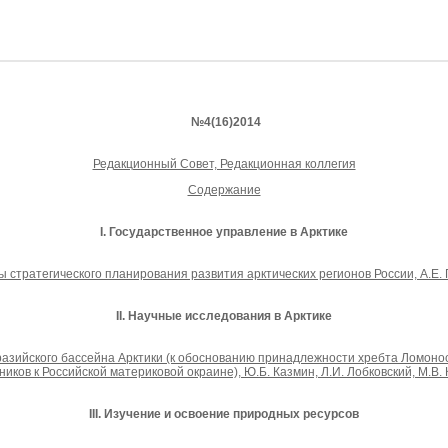
№4(16)2014
Редакционный Совет, Редакционная коллегия
Содержание
I. Государственное управление в Арктике
стратегического планирования развития арктических регионов России, А.Е. Г
II.
Научные исследования в Арктике
азийского бассейна Арктики (к обоснованию принадлежности хребта Ломоно
иков к Российской материковой окраине), Ю.Б. Казмин, Л.И. Лобковский, М.В.
III. Изучение и освоение природных ресурсов