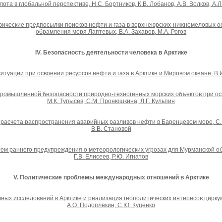
ота в глобальной перспективе, Н.С. Бортников, К.В. Лобанов, А.В. Волков, А.
ические предпосылки поисков нефти и газа в верхнеюрских-нижнемеловых о
обрамления моря Лаптевых, В.А. Захаров, М.А. Рогов
IV.
Безопасность деятельности человека в Арктике
туации при освоении ресурсов нефти и газа в Арктике и Мировом океане, В.
промышленной безопасности природно-техногенных морских объектов при осв
М.К. Тупысев, С.М. Пронюшкина, Л.Г. Кульпин
асчета распространения аварийных разливов нефти в Баренцевом море, С.Н. 
В.В. Становой
ем раннего предупреждения о метеорологических угрозах для Мурманской обл
Г.В. Елисеев, Р.Ю. Игнатов
V. Политические проблемы международных отношений в Арктике
ых исследований в Арктике и реализация геополитических интересов циркум
А.О. Подоплекин, С.Ю. Куценко