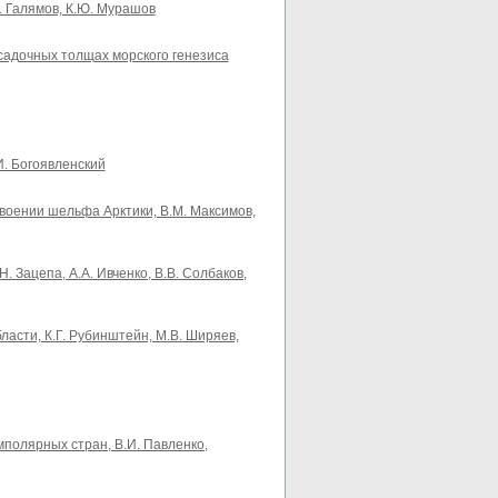
Л. Галямов, К.Ю. Мурашов
садочных толщах морского генезиса
И. Богоявленский
оении шельфа Арктики, В.М. Максимов,
Зацепа, А.А. Ивченко, В.В. Солбаков,
асти, К.Г. Рубинштейн, М.В. Ширяев,
полярных стран, В.И. Павленко,