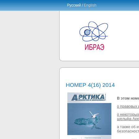
Русский /
English
НОМЕР 4(16) 2014
В этом ном
о правовых 
о некоторых
шельфа Арк
а также об 
безопасност