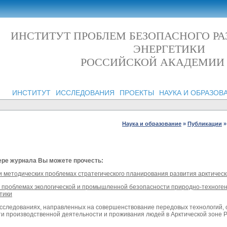
ИНСТИТУТ ПРОБЛЕМ БЕЗОПАСНОГО Р
ЭНЕРГЕТИКИ
РОССИЙСКОЙ АКАДЕМИИ
ИНСТИТУТ
ИССЛЕДОВАНИЯ
ПРОЕКТЫ
НАУКА И ОБРАЗОВ
Наука и образование
»
Публикации
»
ере журнала Вы можете прочесть:
и методических проблемах стратегического планирования развития арктическ
 проблемах экологической и промышленной безопасности природно-техноген
тики
исследованиях, направленных на совершенствование передовых технологий, 
и производственной деятельности и проживания людей в Арктической зоне 