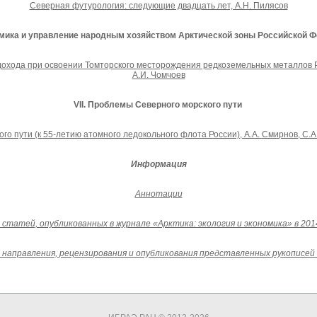
Северная футурология: следующие двадцать лет, А.Н. Пилясов
омика и управление народным хозяйством Арктической зоны Российской 
хода при освоении Томторского месторождения редкоземельных металлов Ре
А.И. Чомчоев
VI
I
. Проблемы Северного морского пути
о пути (к 55-летию атомного ледокольного флота России), А.А. Смирнов, С.А
Информация
Аннотации
статей, опубликованных в журнале «Арктика: экология и экономика» в 201
 направления, рецензирования и опубликования представленных рукописей