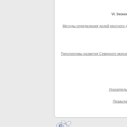
V
I
. Экон
Методы определения долей рентного до
Перспективы развития Северного морског
Указатель 
Правила