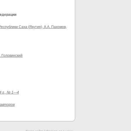
Федерации
спублики Саха (Якутия), А.А. Пахомов,
. Головинский
4 г., № 1—4
 авторов