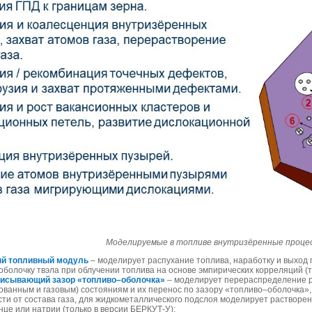
Моделируемые в топливе внутризёренные проце
й топливный модуль
– моделирует распухание топлива, наработку и выход 
оболочку твэла при облучении топлива на основе эмпирических корреляций (т
писывающий зазор «топливо–оболочка»
– моделирует перераспределение р
ованным и газовым) состояниям и их перенос по зазору «топливо–оболочка»,
сти от состава газа, для жидкометаллического подслоя моделирует растворен
нце или натрии (только в версии БЕРКУТ-У);