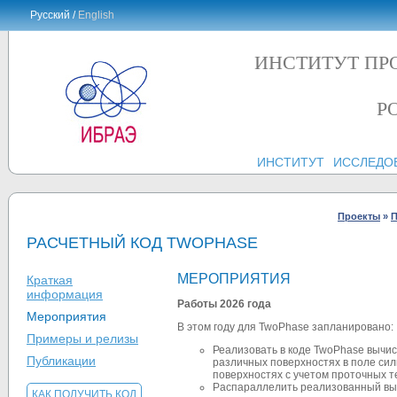
Русский /
English
ИНСТИТУТ ПР
Р
ИНСТИТУТ
ИССЛЕДО
Проекты
»
П
РАСЧЕТНЫЙ КОД TWOPHASE
МЕРОПРИЯТИЯ
Краткая
информация
Работы 2026 года
Мероприятия
В этом году для TwoPhase запланировано:
Примеры и релизы
Реализовать в коде TwoPhase вычи
Публикации
различных поверхностях в поле сил
поверхностях с учетом проточных т
Распараллелить реализованный выч
КАК ПОЛУЧИТЬ КОД