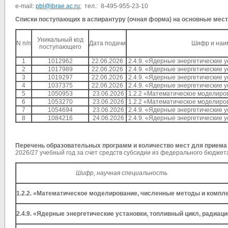
e-mail:
pbl@ibrae.ac.ru
; тел.: 8-495-955-23-10
Списки поступающих в аспирантуру (очная форма) на основные мес
Уникальный код
N
п/п
Дата подачи
Шифр и наи
поступающего
1
1012962
22.06.2026
2.4.9. «Ядерные энергетические 
2
1017989
22.06.2026
2.4.9. «Ядерные энергетические 
3
1019297
22.06.2026
2.4.9. «Ядерные энергетические 
4
1037375
22.06.2026
2
.4.9. «Ядерные энергетические 
5
1050953
23.06.2026
1.2.2 «Математическое моделиро
6
1
053270
23.06.2026
1.2.2 «Математическое моделиро
7
1054694
23.06.2026
2
.4.9. «Ядерные энергетические 
8
1084216
2
4
.06.2026
2
.4.9. «Ядерные энергетические 
Перечень образовательных программ и к
оличество мест для приема
2026/27 учебный год за счет средств субсидии из федерального бюджет
Шифр, научная специальность
1.2.2. «Математическое моделирование, численные методы и компл
2.4.9. «Ядерные энергетические установки, топливный цикл, радиац