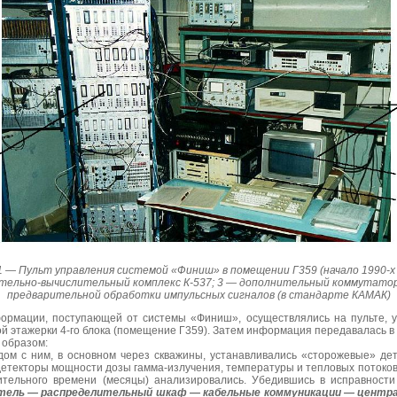
.1 — Пульт
управления системой «Финиш» в помещении Г359 (начало 1990-х 
тельно-вычислительный комплекс К-537; 3 — дополнительный коммутатор
предварительной обработки импульсных сигналов (в стандарте КАМАК)
ормации, поступающей от системы «Финиш», осуществлялись на пульте, 
этажерки 4-го блока (помещение Г359). Затем информация передавалась в л
 образом:
ом с ним, в основном через скважины, устанавливались «сторожевые» дет
етекторы мощности дозы гамма-излучения, температуры и тепловых потоков
ительного времени (месяцы) анализировались. Убедившись в исправност
тель
—
распределительный шкаф
—
кабельные коммуникации
—
центр