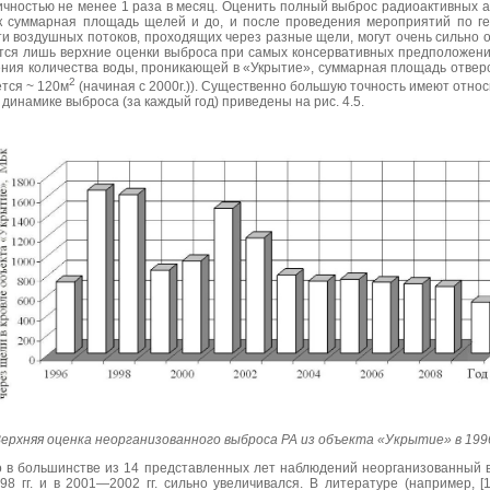
чностью не менее 1 раза в месяц. Оценить полный выброс радиоактивных а
ак суммарная площадь щелей и до, и после проведения мероприятий по г
ти воздушных потоков, проходящих через разные щели, могут очень сильно от
ся лишь верхние оценки выброса при самых консервативных предположения
ения количества воды, проникающей в «Укрытие», суммарная площадь отверс
2
тся ~ 120м
(начиная с 2000г.)). Существенно большую точность имеют отно
 динамике выброса (за каждый год) приведены на рис. 4.5.
ерхняя оценка неорганизованного выброса РА из объекта «Укрытие» в 199
о в большинстве из 14 представленных лет наблюдений неорганизованный 
8 гг. и в 2001—2002 гг. сильно увеличивался. В литературе (например, [1