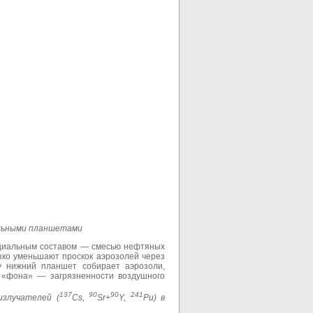
альными планшетами
ециальным составом — смесью нефтяных
зко уменьшают проскок аэрозолей через
у нижний планшет собирает аэрозоли,
 «фона» — загрязненности воздушного
137
90
90
241
излучателей (
Cs
,
Sr
+
Y
,
Pu
) в