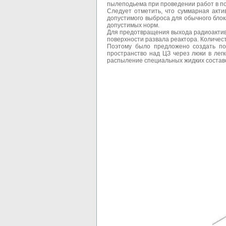
пылеподьема при проведении работ в п
Следует отметить, что суммарная акти
допустимого выброса для обычного бло
допустимых норм.
Для предотвращения выхода радиоактив
поверхности развала реактора. Количест
Поэтому было предложено создать по
пространство над ЦЗ через люки в лег
распыление специальных жидких составов