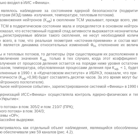
льно входил в ИИС «Финиш».
являлось наблюдение за состоянием ядерной безопасности (подкрити
метрам (МЭД гамма- излучения, температуре, тепловым потокам).
азмножения нейтронов (К
) в скоплении ТСМ указывает, прежде всего, у
эф
 ТСМ в подкритическом состоянии мала и определяется в основном нейтр
оказал, что естественный годовой спад активности выражается незначитель
Ф
,регистрируемые вблизи такого скопления, не несут необходимой коли
Н
е всего, в том, что реальная геометрия «источник-приемник» и состав ма
й является динамика относительных изменений Ф
, отклонение их велич
Н
ы и тепловых потоков, то детекторы (при существующем их расположении
увеличение значения К
только в тех случаях, когда этот коэффициент
эф.
излучения от процессов деления остается на порядки ниже уровня остаточн
разом, температура, обусловленная процессами деления при К
< 1, буде
эф.
лненные в 1990 г. в «Курчатовском институте» и ИБРАЭ, показали, что пр
итичности (К
.=0,98) будет составлять десятки часов. За это время могут
эф
ейтронного поглотителя).
ное нейтронное событие», зарегистрированное системой «Финиш» в 1990 г. (
одернизаций ИСС«Финиш» осуществляла контроль ядерно-физических и те
«Укрытие»:
потока» в пом. 305/2 и пом. 210/7 (ПРК);
го потока» в пом. 304/3;
хемы «ОР»;
бассейне выдержки.
матривалось как отдельный объект наблюдения, являющийся обособленны
 обеспечивали уже 59 каналов (рис. 4.2).