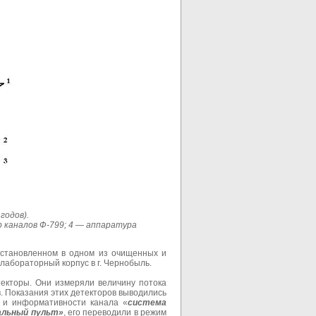
годов).
 каналов Ф-799; 4 — аппаратура
установленном в одном из очищенных и
абораторный корпус в г. Чернобыль.
екторы. Они измеряли величину потока
. Показания этих детекторов выводились
и и информативности канала «
система
альный пульт»
, его переводили в режим