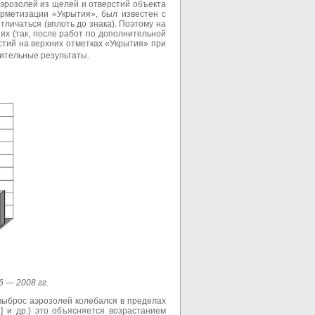
эрозолей из щелей и отверстий объекта
ерметизации «Укрытия», был известен с
личаться (вплоть до знака). Поэтому на
х (так, после работ по дополнительной
тий на верхних отметках «Укрытия» при
сительные результаты.
6 — 2008 гг
.
выброс аэрозолей колебался в пределах
] и др.) это объясняется возрастанием