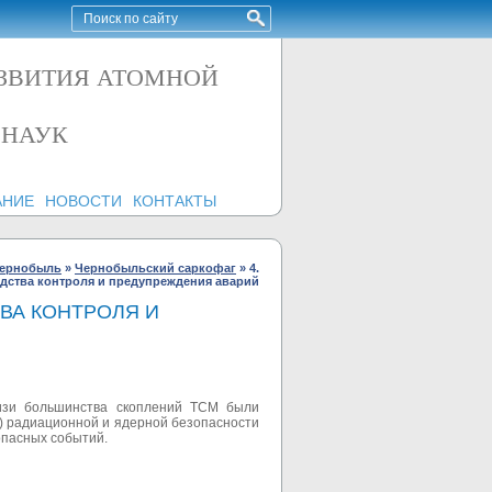
АЗВИТИЯ АТОМНОЙ
 НАУК
АНИЕ
НОВОСТИ
КОНТАКТЫ
ернобыль
»
Чернобыльский саркофаг
»
4.
едства контроля и предупреждения аварий
ВА КОНТРОЛЯ И
лизи большинства скоплений ТСМ были
) радиационной и ядерной безопасности
опасных событий.