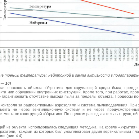
е тренды температуры, нейтронной и гамма активности в подаппаратном п
 — 10]
нная опасность объекта «Укрытие» для окружающей среды была, прежде 
кта или обрушении внутренних конструкций. Кроме того, при работах, пр
 гарантировать отсутствие выхода пыли за пределы объекта. Процессы п
контроля за радиоактивными аэрозолями и система пылеподавления. При э
ъекта не через вентиляционную систему и не через предусмотренные
и монтаже конструкций «Укрытия». По оценкам разведывательных групп, об
щей из объекта, использовалась следующая методика. На кровле «Укрытия»,
ржатели, каждый из которых был укомплектован двумя вертикальными п
ми (рис. 4.4).