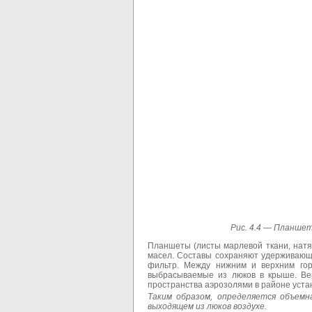
Рис. 4.4 —
Планшето
Планшеты (листы марлевой ткани, нат
масел. Составы сохраняют удерживающу
фильтр. Между нижним и верхним гор
выбрасываемые из люков в крыше. Ве
пространства аэрозолями в районе уста
Таким образом, определяется объемн
выходящем из люков воздухе.