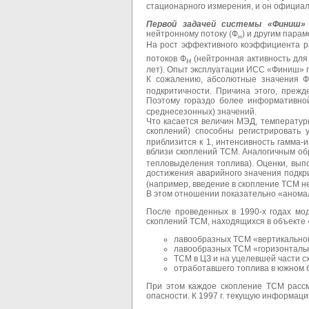
стационарного измерения, и он официа
Первой задачей системы «Финиш»
нейтронному потоку (Ф
) и другим пара
н
На рост эффективного коэффициента р
потоков Ф
(нейтронная активность для
Н
лет). Опыт эксплуатации ИСС «Финиш» п
К сожалению, абсолютные значения 
подкритичности. Причина этого, прежд
Поэтому гораздо более информативно
среднесезонных) значений.
Что касается величин МЭД, температур
скоплений) способны регистрировать 
приблизится к 1, интенсивность гамма-
вблизи скоплений ТСМ. Аналогичным об
тепловыделения топлива). Оценки, выпо
достижения аварийного значения подкр
(например, введение в скопление ТСМ н
В этом отношении показательно «аномаль
После проведенных в 1990-х годах м
скоплений ТСМ, находящихся в объекте 
лавообразных ТСМ «вертикального 
лавообразных ТСМ «горизонтально
ТСМ в ЦЗ и на уцелевшей части с
отработавшего топлива в южном 
При этом каждое скопление ТСМ расс
опасности. К 1997 г. текущую информацию