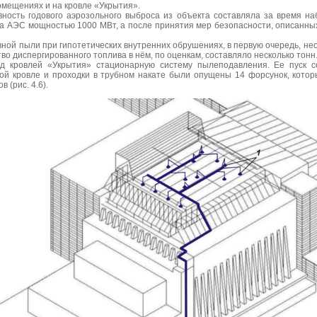
омещениях и на кровле «Укрытия».
вность годового аэрозольного выброса из объекта составляла за время на
ка АЭС мощностью 1000 МВт, а после принятия мер безопасности, описанн
ной пыли при гипотетических внутренних обрушениях, в первую очередь, н
во диспергированного топлива в нём, по оценкам, составляло несколько тонн
д кровлей «Укрытия» стационарную систему пылеподавления. Ее пуск со
кой кровле и проходки в трубном накате были опущены 14 форсунок, кото
 (рис. 4.6).