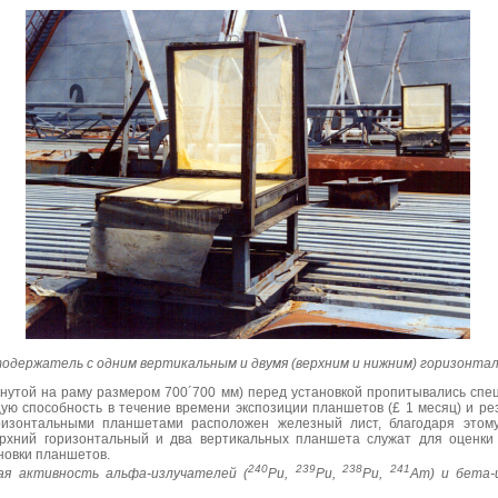
держатель с одним вертикальным и двумя (верхним и нижним) горизонт
янутой на раму размером 700´700 мм) перед установкой пропитывались сп
ю способность в течение времени экспозиции планшетов (£ 1 месяц) и ре
изонтальными планшетами расположен железный лист, благодаря этом
рхний горизонтальный и два вертикальных планшета служат для оценки
новки планшетов.
240
239
238
241
ая активность альфа-излучателей (
Pu
,
Pu
,
Pu
,
Am
) и бета-