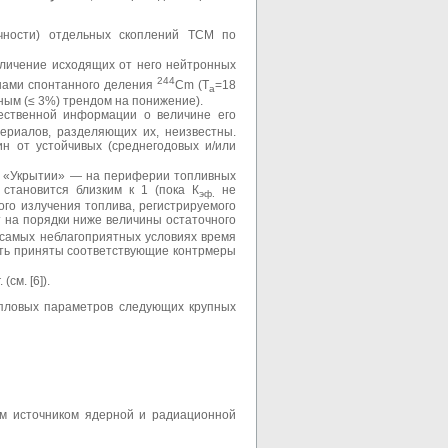
чности) отдельных скоплений ТСМ по
величение исходящих от него нейтронных
244
онами спонтанного деления
Cm (Т
=18
a
ным (≤ 3%) трендом на понижение).
чественной информации о величине его
териалов, разделяющих их, неизвестны.
ин от устойчивых (среднегодовых и/или
 в «Укрытии» — на периферии топливных
 становится близким к 1 (пока К
не
эф.
ого излучения топлива, регистрируемого
т на порядки ниже величины остаточного
и самых неблагоприятных условиях время
 быть приняты соответствующие контрмеры
см. [6]).
пловых параметров следующих крупных
м источником ядерной и радиационной