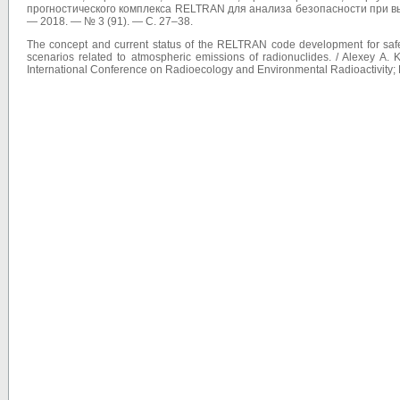
прогностического комплекса RELTRAN для анализа безопасности при в
— 2018. — № 3 (91). — С. 27–38.
The concept and current status of the RELTRAN code development for safety j
scenarios related to atmospheric emissions of radionuclides. / Alexey A. K
International Conference on Radioecology and Environmental Radioactivity