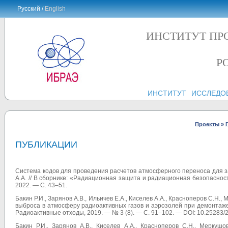
Русский /
English
ИНСТИТУТ ПР
Р
ИНСТИТУТ
ИССЛЕДО
Проекты
»
ПУБЛИКАЦИИ
Система кодов для проведения расчетов атмосферного переноса для з
А.А. // В сборнике: «Радиационная защита и радиационная безопаснос
2022. — С. 43–51.
Бакин Р.И., Зарянов А.В., Ильичев Е.А., Киселев А.А., Красноперов С.Н.
выброса в атмосферу радиоактивных газов и аэрозолей при демонтаж
Радиоактивные отходы, 2019. — № 3 (8). — С. 91–102. — DOI: 10.25283/
Бакин Р.И., Зарянов А.В., Киселев А.А., Красноперов С.Н., Меркуш