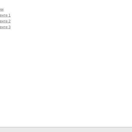
ии
енте 1
енте 2
енте 3