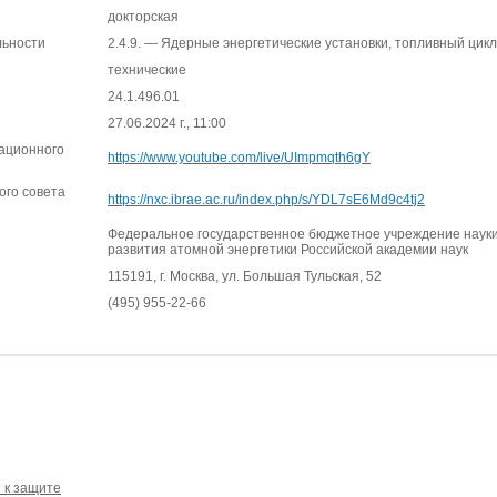
докторская
льности
2.4.9. — Ядерные энергетические установки, топливный цик
технические
24.1.496.01
27.06.2024 г., 11:00
ационного
https://www.youtube.com/live/UImpmqth6gY
ого совета
https://nxc.ibrae.ac.ru/index.php/s/YDL7sE6Md9c4tj2
Федеральное государственное бюджетное учреждение науки
развития атомной энергетики Российской академии наук
115191, г. Москва, ул. Большая Тульская, 52
(495) 955-22-66
 к защите