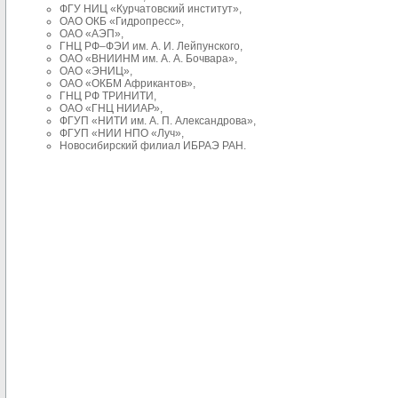
ФГУ НИЦ «Курчатовский институт»,
ОАО ОКБ «Гидропресс»,
ОАО «АЭП»,
ГНЦ РФ–ФЭИ им. А. И. Лейпунского,
ОАО «ВНИИНМ им. А. А. Бочвара»,
ОАО «ЭНИЦ»,
ОАО «ОКБМ Африкантов»,
ГНЦ РФ ТРИНИТИ,
ОАО «ГНЦ НИИАР»,
ФГУП «НИТИ им. А. П. Александрова»,
ФГУП «НИИ НПО «Луч»,
Новосибирский филиал ИБРАЭ РАН.