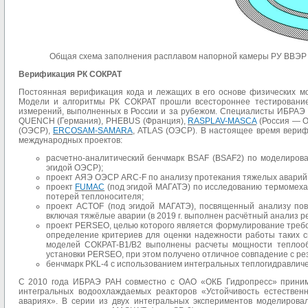
Общая схема заполнения расплавом напорной камеры РУ ВВЭР 
Верификация РК СОКРАТ
Постоянная верификация кода и лежащих в его основе физических мо
Модели и алгоритмы РК СОКРАТ прошли всестороннее тестирование
измерений, выполненных в России и за рубежом. Специалисты ИБРАЭ
QUENCH (Германия), PHEBUS (Франция),
RASPLAV-MASCA
(Россия — О
(ОЭСР),
ERCOSAM-SAMARA
, ATLAS (ОЭСР). В настоящее время вери
международных проектов:
расчетно-аналитический бенчмарк BSAF (BSAF2) по моделиров
эгидой ОЭСР);
проект АЯЭ ОЭСР ARC-F по анализу протекания тяжелых аварий 
проект
FUMAC
(под эгидой МАГАТЭ) по исследованию термомеха
потерей теплоносителя;
проект ACTOF (под эгидой МАГАТЭ), посвященный анализу пове
включая тяжёлые аварии (в 2019 г. выполнен расчётный анализ р
проект PERSEO, целью которого является формулирование требов
определение критериев для оценки надежности работы таких с
моделей СОКРАТ-В1/В2 выполнены расчеты мощности теплооб
установки PERSEO, при этом получено отличное совпадение с ре
бенчмарк PKL-4 с использованием интегральных теплогидравлическ
С 2010 года ИБРАЭ РАН совместно с ОАО «ОКБ Гидропресс» принима
интегральных водо­охлаждаемых реакторов «Устойчивость естествен
авариях». В серии из двух интегральных экспериментов моделирова