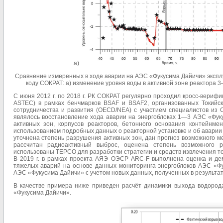
а)
Сравнение измеренных в ходе аварии на АЭС «Фукусима Дайичи» экспл
коду СОКРАТ: а) изменение уровня воды в активной зоне реактора 3-
С июня 2012 г. по 2018 г. РК СОКРАТ регулярно проходил кросс-вер
ASTEC) в рамках бенчмарков BSAF и BSAF2, организованных Токийск
сотрудничества и развития (OECD/NEA) с участием специалистов из 
являлось восстановление хода аварии на энергоблоках 1—3 АЭС «Фук
активных зон, корпусов реакторов, бетонного основания контейнме
использованием подробных данных о реакторной установке и об аварии
уточнена степень разрушения активных зон, дан прогноз возможного м
рассчитан радиоактивный выброс, оценена степень возможного 
использованы TEPCO для разработки стратегии и средств извлечения то
В 2019 г. в рамках проекта АЯЭ ОЭСР ARC-F выполнена оценка и д
тяжелых аварий на основе данных мониторинга энергоблоков АЭС «Фу
АЭС «Фукусима Дайичи» с учетом новых данных, полученных в результа
В качестве примера ниже приведен расчёт динамики выхода водорода
«Фукусима Дайичи».