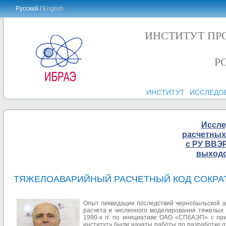
Русский /
English
ИНСТИТУТ ПР
Р
ИНСТИТУТ
ИССЛЕДО
Иссле
расчетных
с РУ ВВЭР
выходо
ТЯЖЕЛОАВАРИЙНЫЙ РАСЧЕТНЫЙ КОД СОКРА
Опыт ликвидации последствий чернобыльской а
расчета и численного моделирования тяжелых
1990-х гг. по инициативе ОАО «СПбАЭП» с 
институт» были начаты работы по разработке о