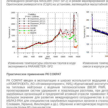
легководного реактора MASLWR (тест SP-2) и режим маневрирования м
Орегонском университете (США) на установке, являющейся масштабно
Изменение температуры оболочек твэлов в ходе
Изменение темпер
эксперимента PARAMETER -SF2
смеси в корпусе р
Практическое применение
РК СОКРАТ
РК СОКРАТ введен в эксплуатацию и широко используется ведущими 
«АТОМПРОЕКТ», АО «Атомэнергопроект», НИЦ «Курчатовский институт»
на тепловых нейтронах с водяным теплоносителем (ВВЭР, PWR,
проектирования систем удержания и локализации расплава, при дете
зарубежных организаций и предприятий атомной отрасли применяют 
Большое значение для развития международного сотрудничества в с
ИБРАЭ РАН для специалистов зарубежных надзорных органов в странах-
Словакия, Украина, Финляндия и др.). Обучение и методическую подго
прошли более 60 специалистов.