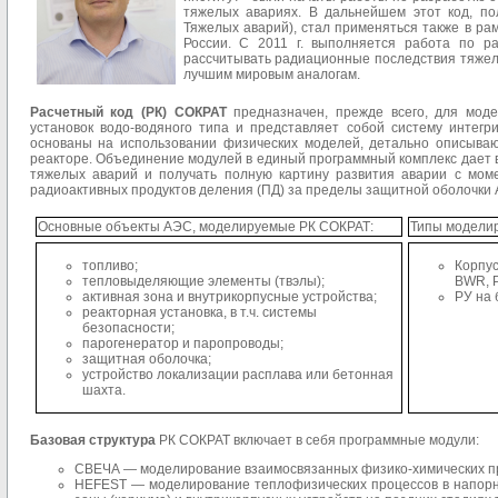
тяже­лых авариях. В дальнейшем этот код, п
Тяжелых аварий), стал применяться также в ра
России. С 2011 г. выпол­няется работа по р
рассчитывать радиационные последствия тяжел
лучшим мировым аналогам.
Расчетный код (РК) СОКРАТ
предназначен, прежде всего, для мод
установок водо-водяного типа и представляет собой систему интег
основаны на использовании физических моделей, детально описываю
реакторе. Объединение модулей в единый программный комплекс дает 
тяжелых аварий и получать полную картину развития аварии с мом
радиоактивных продуктов деления (ПД) за пределы защитной оболочки 
Основные объекты АЭС, моделируемые РК СОКРАТ:
Типы моделир
топливо;
Корпус
тепловыделяющие элементы (твэлы);
BWR, 
активная зона и внутрикорпусные устройства;
РУ на 
реакторная установка, в т.ч. системы
безопасности;
парогенератор и паропроводы;
защитная оболочка;
устройство локализации расплава или бетонная
шахта.
Базовая структура
РК СОКРАТ включает в себя программные модули:
СВЕЧА — моделирование взаимосвязанных физико-химических пр
HEFEST — моделирование теплофизических процессов в напорн