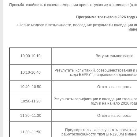
Просьба сообщить о своем намерении принять участие в семинаре (в к
Программа третьего в 2026 году
«Новые модели и возможности, последние результаты валидации и
мане
10:00-10:10
Вступительное слово
Результаты испытаний, совершенствования и 
10:10-10:40
кода БЕРКУТ, направления дальнейш
10:40–10:50
Ответы на вопросы
Результаты верификации и валидации твэльног
10:50-11:20
году и на начало 2026 год
11:20–11:30
Ответы на вопросы
Предварительные результаты расчетны
11:30–11:50
работоспособности твэл БН-1200М в ман