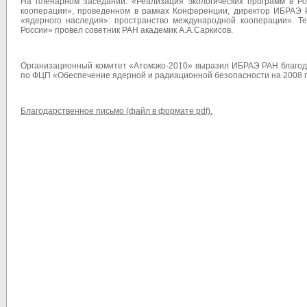
На пленарном заседании: «Реализация экологических программ в Р
кооперации», проведенном в рамках Конференции, директор ИБРАЭ 
«ядерного наследия»: пространство международной кооперации». 
России» провел советник РАН академик А.А.Саркисов.
Организационный комитет «Атомэко-2010» выразил ИБРАЭ РАН благода
по ФЦП «Обеспечение ядерной и радиационной безопасности на 2008 го
Благодарственное письмо (файл в формате pdf).