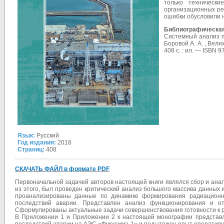
только техническ
организационных реш
ошибки обусловили 
Библиографическая
Системный анализ пр
Боровой А. А. , Вели
408 с. : ил. — ISBN 9
Язык:
Русский
Год издания:
2018
Страниц:
408
СКАЧАТЬ ФАЙЛ в формате PDF
Первоначальной задачей авторов настоящей книги являлся сбор и ан
из этого, был проведен критический анализ большого массива данных
проанализированы данные по динамике формирования радиационной
последствий аварии. Представлен анализ функционирования и о
Сформулированы актуальные задачи совершенствования готовности к 
В Приложении 1 и Приложении 2 к настоящей монографии представл