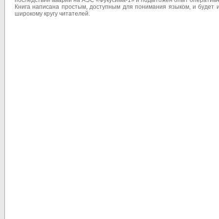
последствий аварии на АЭС «Фукусима-1» и подытожен опыт оперативн
Книга написана простым, доступным для понимания языком, и будет и
широкому кругу читателей.