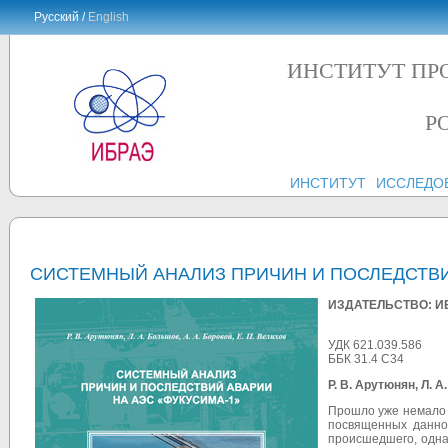
Русский /
English
ИНСТИТУТ ПР
Р
ИНСТИТУТ
ИССЛЕДО
СИСТЕМНЫЙ АНАЛИЗ ПРИЧИН И ПОСЛЕДСТВИ
ИЗДАТЕЛЬСТВО: И
УДК 621.039.586
ББК 31.4 С34
Р. В. Арутюнян, Л. А
Прошло уже немало л
посвященных данно
происшедшего, одна