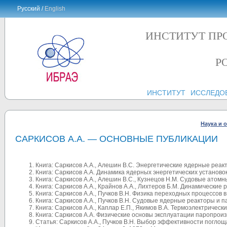
Русский /
English
ИНСТИТУТ ПР
Р
ИНСТИТУТ
ИССЛЕДО
Наука и 
САРКИСОВ А.А. — ОСНОВНЫЕ ПУБЛИКАЦИИ
Книга: Саркисов А.А., Алешин В.С. Энергетические ядерные реакто
Книга: Саркисов А.А. Динамика ядерных энергетических установо
Книга: Саркисов А.А., Алешин В.С., Кузнецов Н.М. Судовые атомны
Книга: Саркисов А.А., Крайнов А.А., Лихтеров Б.М. Динамические
Книга: Саркисов А.А., Пучков В.Н. Физика переходных процессов в
Книга: Саркисов А.А., Пучков В.Н. Судовые ядерные реакторы и п
Книга: Саркисов А.А., Каплар Е.П., Якимов В.А. Термоэлектричес
Книга: Саркисов А.А. Физические основы эксплуатации паропроиз
Статья: Саркисов А.А., Пучков В.Н. Выбор эффективности погл