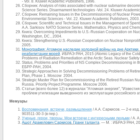
- Vol. 8. Kluwer Academic Publishers, 1996.
Сборник: Analysis of risks associated with nuclear submarine decomm
Science Series. Disarmament technologies -Vol. 24. Kluwer Academic
Сборник: Remaining Issues in the Decommissioning of Nuclear Power
Environmental Sciences - Vol. 22. Kluwer Academic Publishers, 2003.
Сборник: Scientific and Technical Issues in the Management of Spen
A.A. Sarkisov. NATO Science Series. Mathematics. Physics and Chemi
Книга: Overcoming Impediments to U.S.-Russian Cooperation on Nucle
Washington, DC., 2004.
Книга: Strengthening U.S.-Russian Cooperation on Nuclear Nonproli
2005.
Монография: Атомное наследие холодной войны на дне Арктики.
реабилитации морей
. ИБРАЭ РАН, 2015 (Atomic Legacy of the Col
Problems of Radiation Remediation at the Arctic Seas. Nuclear Safety I
Status, Problems and Priorities of NS Complex Decommissioning in the
ЕБРР-РАН, 2004.
Strategic Approaches in Solving Decommissioning Problems of Retire
Plan, Phase 1. Moscow 2004.
Strategic Master Plan for Decommissioning of the Retired Russian Nucl
Russia. Priority Project Programme. Moscow 2006.
Статьи (всего более 12) в журналах "Атомная энергия", "Извести
проблем утилизации выведенного из эксплуатации российского а
Мемуары
Воспоминания, встречи, размышления
/ А.А. Саркисов. — 2-е изд.
903511-30-3 (в пер.).
Ученые, герои, творцы. Мои встречи с интересными людьми
/ А. 
Ашот Аракелович Саркисов. Грани таланта
. — М. : ИБРАЭ РАН, 20