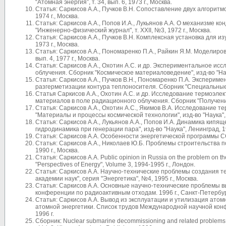
“Атомная энергия”, т. 34, вып. 6, 1973 г., Москва.
Статья: Саркисов А.А., Пучков В.Н. Сопоставление двух алгоритм
1974 г., Москва.
Статья: Саркисов А.А., Попов И.А., Лукьянов А.А. О механизме к
"Инженерно-физический журнал", т. XXII, №3, 1972 г., Москва.
Статья: Саркисов А.А., Пучков В.Н. Комплексная установка для 
1973 г., Москва.
Статья: Саркисов А.А., Пономаренко П.А., Райкин Я.М. Моделиро
вып. 4, 1977 г., Москва.
Статья: Саркисов А.А., Охотин А.С. и др. Экспериментальное и
облучения. Сборник "Космическое материаловедение", изд-во "Наук
Статья: Саркисов А.А., Пучков В.Н., Пономаренко П.А. Экспери
разгерметизации контура теплоносителя. Сборник "Специальные во
Статья Саркисов А.А., Охотин А.С. и др. Исследование термоэл
материалов в поле радиационного облучения. Сборник "Получение 
Статья: Саркисов А.А., Охотин А.С., Якимов В.А. Исследование 
"Материалы и процессы космической технологии", изд-во "Наука", 
Статья: Саркисов А.А., Лукьянов А.А., Попов И.А. Динамика кип
гидродинамика при генерации пара", изд-во "Наука", Ленинград, 19
Статья: Саркисов А.А. Особенности энергетической программы ССС
Статья: Саркисов А.А., Николаев Ю.Б. Проблемы строительства 
1990 г., Москва.
Статья: Саркисов А.А. Public opinion in Russia on the problem on th
"Perspectives of Energy", Volume 3, 1994-1995 г., Лондон.
Статья: Саркисов А.А. Научно-технические проблемы создания т
академии наук", серия "Энергетика", №4, 1995 г., Москва.
Статья: Саркисов А.А. Основные научно-технические проблемы 
конференции по радиоактивным отходам. 1996 г., Санкт-Петербур
Статья: Саркисов А.А. Вывод из эксплуатации и утилизация ато
атомной энергетики. Список трудов Международной научной конфе
1996 г.
Сборник: Nuclear submarine decommissioning and related problems.