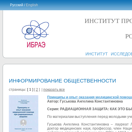
Русский /
English
ИНСТИТУТ ПР
Р
ИНСТИТУТ
ИССЛЕДО
ИНФОРМИРОВАНИЕ ОБЩЕСТВЕННОСТИ
страницы:
[ 1 ]
[
2
] |
показать все
Принципы и опыт оказания медицинской помощ
Автор: Гуськова Ангелина Константиновна
Серия: РАДИАЦИОННАЯ ЗАЩИТА: КАК ЭТО БЫЛ
По материалам выступления перед молодыми уче
Гуськова Ангелина Константиновна – лауреат 
доктор медицинских наук, профессор, член Наци