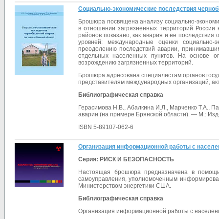
Социально-экономические последствия чернобы
Брошюра посвящена анализу социально-экономич
в отношении загрязненных территорий России 
районов показано, как авария и ее последствия
уровней: международные оценки социально-
преодолению последствий аварии, принимавшим
отдельных населенных пунктов. На основе о
возрождению загрязненных территорий.
Брошюра адресована специалистам органов госуд
представителям международных организаций, ак
Библиографическая справка
Герасимова Н.В., Абалкина И.Л., Марченко Т.А., 
аварии (на примере Брянской области). — М.: Изд
ISBN 5-89107-062-6
Организация информационной работы с населе
Серия: РИСК И БЕЗОПАСНОСТЬ
Настоящая брошюра предназначена в помощь 
самоуправления, уполномоченным информироват
Министерством энергетики США.
Библиографическая справка
Организация информационной работы с население