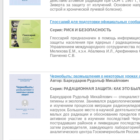
действию атомной радиации при ООН с 1967 г.,
Зиверта за защиту от излучений. Основное нап
острой и хронической лучевой болезни).
Глоссарий для подготовки официальных сообщ
Серия: РИСК И БЕЗОПАСНОСТЬ
Глоссарий предназначен в помощь информацио
защиты населения при ядерных / радиационны
Управлением международного сотрудничества по 
Мелихова Е.М., к.э.н. Абалкина И.Л., Арефинкина С
Панченко С.В.
Чернобыль: размышления о некоторых уроках 
Автор: Бархударов Рудольф Михайлович
Серия: РАДАЦИОННАЯ ЗАЩИТА: КАК ЭТО БЫЛО
Бархударов Рудольф Михайлович — специалист 
гигиены и экологии. Занимался радиологически
и изучением процессов миграции радионуклидо
нагрузок. Большое место в научной деятельност
малых доз радиации и обоснованию пределов по
активное участие в изучении последствий Чер
пострадавших районов и ликвидации последстви
затем руководителя, заведующего лабораторией, 
аналитического центра Госкомчернобыля России. 