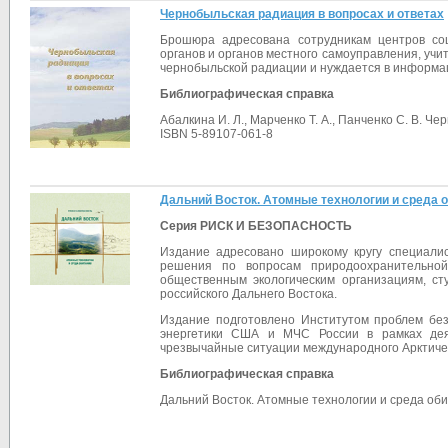
Чернобыльская радиация в вопросах и ответах
Брошюра адресована сотрудникам центров соц
органов и органов местного самоуправления, учит
чернобыльской радиации и нуждается в информац
Библиографическая справка
Абалкина И. Л., Марченко Т. А., Панченко С. В. Ч
ISBN 5-89107-061-8
Дальний Восток. Атомные технологии и среда о
Серия РИСК И БЕЗОПАСНОСТЬ
Издание адресовано широкому кругу специалис
решения по вопросам природоохранительной
общественным экологическим организациям, сту
российского Дальнего Востока.
Издание подготовлено Институтом проблем без
энергетики США и МЧС России в рамках дея
чрезвычайные ситуации международного Арктиче
Библиографическая справка
Дальний Восток. Атомные технологии и среда обита