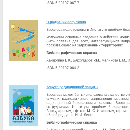
ISBN 5-89107-067-7
О радиации популярно
Брошюра подготовлена в Институте проблем безо
Изложены основные сведения о действии иониз
быть полезна для всех, интересующихся вопр
проживающего на загрязненных территориях
Библиографическая справка
Хандогина Е.К., Бархударов Р.М., Мелихова Е.М., 
ISBN 5-89107-064-2
Азбука радиационной защиты
Брошюра может быть использована в качестве уч
случаях радиоактивного загрязнения местно
радиационной безопасности человека. Брошюр
сотрудниками Института проблем безопасного 
Бархударовым, к.ф.-м.н. М. Ю. Ивановым, к.ф.-м.н. 
общей ред. д.т.н. И. И. Линге.
Библиографическая справка